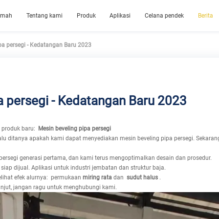
umah
Tentang kami
Produk
Aplikasi
Celana pendek
Berita
pa persegi - Kedatangan Baru 2023
a persegi - Kedatangan Baru 2023
 produk baru:
Mesin beveling pipa persegi
lalu ditanya apakah kami dapat menyediakan mesin beveling pipa persegi. Seka
persegi generasi pertama, dan kami terus mengoptimalkan desain dan prosedur.
iap dijual. Aplikasi untuk industri jembatan dan struktur baja.
lihat efek alurnya: permukaan
miring rata
dan
sudut halus
.
anjut, jangan ragu untuk menghubungi kami.