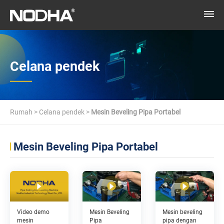
Celana pendek
Rumah
>
Celana pendek
>
Mesin Beveling Pipa Portabel
Mesin Beveling Pipa Portabel
Mesin beveling
Video demo
Mesin Beveling
pipa dengan
mesin
Pipa