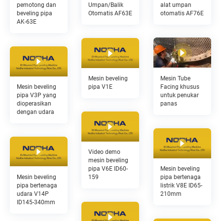
alat umpan
pemotong dan
Umpan/Balik
otomatis AF76E
beveling pipa
Otomatis AF63E
AK-63E
Mesin Tube
Mesin beveling
Facing khusus
Mesin beveling
pipa V1E
untuk penukar
pipa V3P yang
panas
dioperasikan
dengan udara
Video demo
mesin beveling
Mesin beveling
pipa V6E ID60-
Mesin beveling
pipa bertenaga
159
pipa bertenaga
listrik V8E ID65-
udara V14P
210mm
ID145-340mm