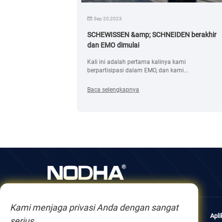
Sep 20,2023
SCHEWISSEN &amp; SCHNEIDEN berakhir
dan EMO dimulai
Kali ini adalah pertama kalinya kami
berpartisipasi dalam EMO, dan kami...
Baca selengkapnya
Kami menjaga privasi Anda dengan sangat
Tentang kami
Produk
Apli
serius