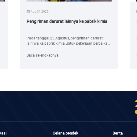
Aug 31,2022
Pengiriman darurat lainnya ke pabrik kimia
Pada tanggal 25 Agustus, pengiriman darurat
lainnya ke pabrik kimia untuk pekerjaan perbaikan
yang terburu-buru...
Baca selengkapnya
kasi
Celana pendek
Berita