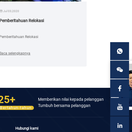
Jul 03,2020
Sep 20,2023
Pemberitahuan Relokasi
SCHEWISSEN &
dan EMO dimul
Pemberitahuan Relokasi
Kali ini adalah 
berpartisipasi d
Baca selengkapnya
Baca selengkap
25+
Memberikan nilai kepada pelanggan
Tumbuh bersama pelanggan
Bertahun-tahun
Hubungi kami