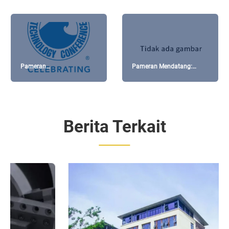
Pameran
Pameran Mendatang:
Mendatang:OTC,Houston,Texas,USA
STEELFAB 2019 Sharjah,
2019
UEA
Berita Terkait