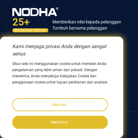
25+
Memberikan nilai kepada pelanggan
Tumbuh bersama pelanggan
Bertahun-tahun
Kami menjaga privasi Anda dengan sangat
Hubungi kami
serius
Gedung ke-12, No.9 Xingyang Road, Wuxi 214082,
Situs web ini menggunakan cookie untuk memberi Anda
JiangSu, Tiongkok
pengalaman yang lebih aman dan pribadi. Dengan
Telepon 0086 510 8580 8562
menerima, Anda menyetujui Kebijakan Cookie dan
Telepon 0086 152 5144 1199
penggunaan cookie untuk tujuan periklanan dan analisis.
info@nodha.com
penjualan@nodha.com
Menolak
Ikuti kami:
Menerima
Hak Cipta ©2023 NODHA Industrial Co.,Ltd. Semua hak dilindungi