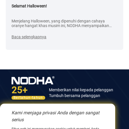
Selamat Halloween!
Menjelang Halloween, yang dipenuhi dengan cahaya
oranye hangat khas musim ini, NODHA menyampaikan
ucapan selamat terhangat kepada setiap pelanggan kami
yang terhormat.
Baca selengkapnya
25+
Memberikan nilai kepada pelanggan
Tumbuh bersama pelanggan
Bertahun-tahun
Kami menjaga privasi Anda dengan sangat
Hubungi kami
serius
Gedung ke-12, No.9 Xingyang Road, Wuxi 214082,