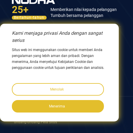
25+
Memberikan nilai kepada pelanggan
Tumbuh bersama pelanggan
Bertahun-tahun
Kami menjaga privasi Anda dengan sangat
Hubungi kami
serius
Gedung ke-12, No.9 Xingyang Road, Wuxi 214082,
Situs web ini menggunakan cookie untuk memberi Anda
JiangSu, Tiongkok
pengalaman yang lebih aman dan pribadi. Dengan
Telepon 0086 510 8580 8562
menerima, Anda menyetujui Kebijakan Cookie dan
Telepon 0086 152 5144 1199
penggunaan cookie untuk tujuan periklanan dan analisis.
info@nodha.com
penjualan@nodha.com
Menolak
Ikuti kami:
Menerima
Hak Cipta ©2023 NODHA Industrial Co.,Ltd. Semua hak dilindungi
undang-undang Peta Situs