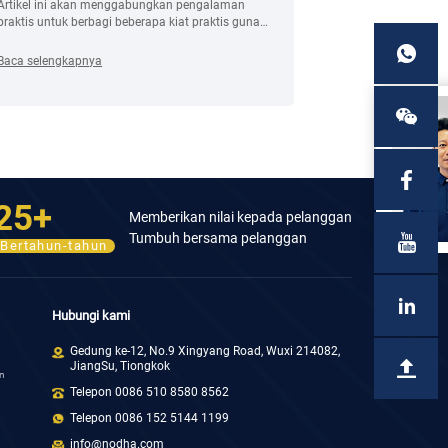
Artikel ini akan menggabungkan pengalaman
praktis untuk berbagi beberapa kiat praktis guna
meningkatkan efisiensi pemotongan mesin
pemotong pipa orbital, membantu membuat
Baca selengkapnya
produksi lebih efisien.
25+
Memberikan nilai kepada pelanggan
Tumbuh bersama pelanggan
Bertahun-tahun
Hubungi kami
Gedung ke-12, No.9 Xingyang Road, Wuxi 214082,
JiangSu, Tiongkok
an
Telepon 0086 510 8580 8562
Telepon 0086 152 5144 1199
info@nodha.com