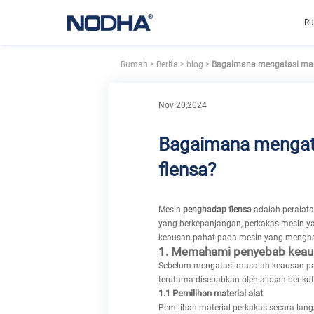
R
Rumah
>
Berita
>
blog
>
Bagaimana mengatasi masa
Nov 20,2024
Bagaimana mengata
flensa?
Mesin
penghadap flensa
adalah peralat
yang berkepanjangan, perkakas mesin y
keausan pahat pada mesin yang menghada
1. Memahami penyebab keaus
Sebelum mengatasi masalah keausan pah
terutama disebabkan oleh alasan berikut
1.1 Pemilihan material alat
Pemilihan material perkakas secara lan