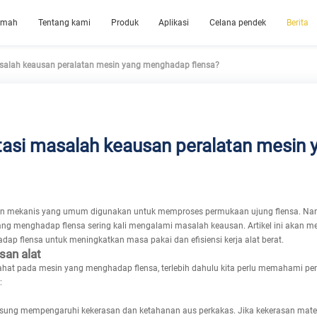
umah
Tentang kami
Produk
Aplikasi
Celana pendek
Berita
lah keausan peralatan mesin yang menghadap flensa?
si masalah keausan peralatan mesin
an mekanis yang umum digunakan untuk memproses permukaan ujung flensa. N
ang menghadap flensa sering kali mengalami masalah keausan. Artikel ini akan
p flensa untuk meningkatkan masa pakai dan efisiensi kerja alat berat.
an alat
at pada mesin yang menghadap flensa, terlebih dahulu kita perlu memahami pe
:
gsung mempengaruhi kekerasan dan ketahanan aus perkakas. Jika kekerasan materia