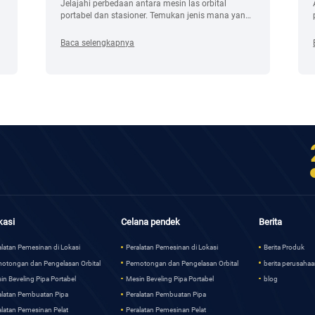
Jelajahi perbedaan antara mesin las orbital
portabel dan stasioner. Temukan jenis mana yang
sesuai dengan kebutuhan produksi, persyaratan
presisi, dan anggaran Anda.
Baca selengkapnya
kasi
Celana pendek
Berita
alatan Pemesinan di Lokasi
Peralatan Pemesinan di Lokasi
Berita Produk
otongan dan Pengelasan Orbital
Pemotongan dan Pengelasan Orbital
berita perusaha
in Beveling Pipa Portabel
Mesin Beveling Pipa Portabel
blog
alatan Pembuatan Pipa
Peralatan Pembuatan Pipa
alatan Pemesinan Pelat
Peralatan Pemesinan Pelat