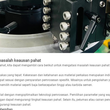
masalah keausan pahat
at, kita dapat mengambil cara berikut untuk mengatasi masalah keausan pahat 
rkakas yang tepat. Kekerasan dan ketahanan aus material perkakas merupakan indika
tepat sesuai dengan persyaratan pemrosesan spesifik. Misalnya untuk pengolaha
emilih material seperti baja berkecepatan tinggi atau karbida semen.
lat dengan mengoptimalkan teknologi pemrosesan. Pemilihan parameter yang waja
 dapat mengurangi tingkat keausan pahat. Selain itu, pelumas atau cairan pen
urangi keausan pahat.
bersihan