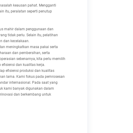
masalah keausan pahat. Mengganti
n itu, peralatan seperti penutup
rus mahir dalam penggunaan dan
tidak perlu. Selain itu, pelatihan
n dan kecelakaan.
 dan meningkatkan masa pakai serta
iharaan dan pembersihan, serta
rasian sebenarnya, kita perlu memilih
isiensi dan kualitas kerja.
p efisiensi produksi dan kualitas
tahan lama. Kami fokus pada pemrosesan
ndar internasional. Pada saat yang
oduk kami banyak digunakan dalam
berinovasi dan berkembang untuk