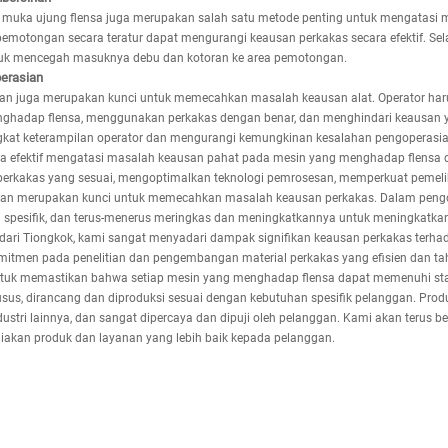
 muka ujung flensa juga merupakan salah satu metode penting untuk mengatasi 
emotongan secara teratur dapat mengurangi keausan perkakas secara efektif. Selai
untuk mencegah masuknya debu dan kotoran ke area pemotongan.
erasian
ian juga merupakan kunci untuk memecahkan masalah keausan alat. Operator ha
hadap flensa, menggunakan perkakas dengan benar, dan menghindari keausan yang 
ngkat keterampilan operator dan mengurangi kemungkinan kesalahan pengoperasia
ara efektif mengatasi masalah keausan pahat pada mesin yang menghadap flensa
an perkakas yang sesuai, mengoptimalkan teknologi pemrosesan, memperkuat pemel
an merupakan kunci untuk memecahkan masalah keausan perkakas. Dalam pengope
 spesifik, dan terus-menerus meringkas dan meningkatkannya untuk meningkatkan ef
ari Tiongkok, kami sangat menyadari dampak signifikan keausan perkakas terhada
omitmen pada penelitian dan pengembangan material perkakas yang efisien dan 
untuk memastikan bahwa setiap mesin yang menghadap flensa dapat memenuhi sta
sus, dirancang dan diproduksi sesuai dengan kebutuhan spesifik pelanggan. Pr
ndustri lainnya, dan sangat dipercaya dan dipuji oleh pelanggan. Kami akan terus 
kan produk dan layanan yang lebih baik kepada pelanggan.