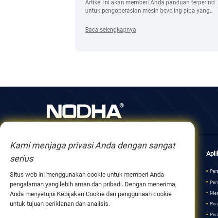
 pengalaman
Artikel ini akan memberi Anda panduan terperinci
at praktis guna
untuk pengoperasian mesin beveling pipa yang
gan mesin
aman untuk membantu Anda lebih memahami
tu membuat
keamanan menggunakan mesin beveling pipa.
Baca selengkapnya
Kami menjaga privasi Anda dengan sangat
Tentang kami
Produk
Apli
serius
Tentang NODHA
Peralatan Pemesinan di Lokasi
Per
Situs web ini menggunakan cookie untuk memberi Anda
Mitra Perusahaan
Pemotongan dan Pengelasan Orbital
Pem
pengalaman yang lebih aman dan pribadi. Dengan menerima,
Perkembangan
Mesin Beveling Pipa Portabel
Mes
Anda menyetujui Kebijakan Cookie dan penggunaan cookie
untuk tujuan periklanan dan analisis.
Peralatan Pembuatan Pipa
Per
Peralatan Pemesinan Pelat
Per