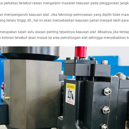
ka perkakas tersebut rawan mengalami masalah keausan pada penggunaan jangk
n mempengaruhi keausan alat. Jika teknologi pemrosesan yang dipilih tidak masu
g terlalu tinggi, dll., hal ini akan menyebabkan keausan pahat menjadi lebih para
upakan salah satu alasan penting terjadinya keausan alat. Misalnya, jika terda
a kotoran tersebut akan masuk ke area pemotongan alat sehingga menyebabkan k