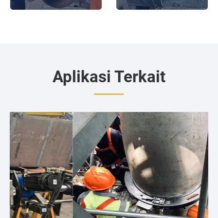
Port Harcourt-Nigeria
mesin pemotong dingin
clamshell
Aplikasi Terkait