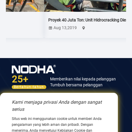
Proyek 40 Juta Ton: Unit Hidrocracking Diesel
Aug 13,2019
25+
Memberikan nilai kepada pelanggan
Tumbuh bersama pelanggan
Bertahun-tahun
Kami menjaga privasi Anda dengan sangat
Hubungi kami
serius
Gedung ke-12, No.9 Xingyang Road, Wuxi 214082,
Situs web ini menggunakan cookie untuk memberi Anda
JiangSu, Tiongkok
pengalaman yang lebih aman dan pribadi. Dengan
Telepon 0086 510 8580 8562
menerima, Anda menyetujui Kebijakan Cookie dan